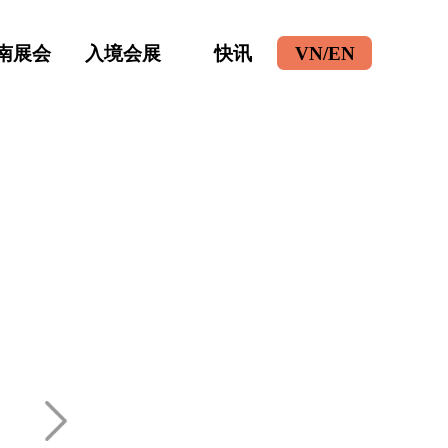
南展会
入境会展
快讯
VN/EN